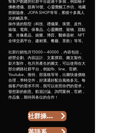
幫客戶創建的社群平台超過十多個，例如楊子
佛教禮儀、甜典16號、心靈覺醒工作坊、地藏
慈願協會、JOPA SHOP等等，累積十多萬人
次的觸及率。
操作過的類型（科技、禮儀業、珠寶、皮件、
瑜珈、電商、保養品、心靈團體、寵物、甜點
業、肖像產品、娛樂、博弈、醫療器材、NFT
全球交易平台、建材業、餐廳、茶飲）等等。
社群行銷包月15000～40000 ，內容包括，
經營企劃、內容設計、文案撰寫、圖文製作、
影片製作，包月所產生的圖文，可以使用在大
部分網路社群平台，例如fb、line、官網、
Youtube、推特、部落格等等，出圖快速價格
合理，準時交件，好溝通好配合風格多元。每
個客戶的需求不同，我可以依照你們的需求，
發想新的創意。歡迎討論、詢問案例，官網，
作品集，期待與各位的合作！
社群操作簡介
英語系國家行銷策略