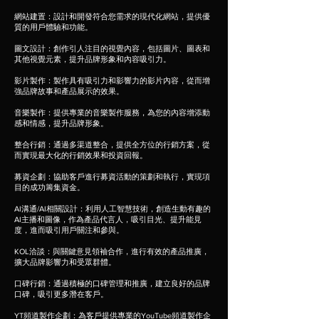
網站建置：設計和開發符合您需求的現代化網站，提供優
質的用戶體驗和功能。
圖文設計：創作引人注目的視覺內容，包括圖片、圖表和
其他視覺元素，提升品牌形象和內容吸引力。
影片製作：製作具有吸引力和影響力的影片內容，從而增
強品牌故事和產品展示的效果。
音樂製作：提供專業的音樂製作服務，為您的內容增添動
感和情感，提升品牌形象。
整合行銷：通過多渠道整合，提供全方位的行銷方案，從
而實現最大化的行銷效果和投資回報。
募資企劃：協助客戶進行募資活動的策劃和執行，實現項
目的成功籌集資金。
AI溝通/AI相關設計：利用人工智慧技術，創造生動有趣的
AI主播和圖像，作為產品代言人，吸引目光、提升能見
度，進而吸引用戶關注和參與。
KOL洽談：與關鍵意見領袖合作，進行有效的產品推廣，
擴大品牌影響力和受眾群體。
口碑行銷：通過積極的口碑管理和推廣，建立良好的品牌
口碑，吸引更多潛在客戶。
YT頻道製作企劃：為客戶提供專業的YouTube頻道製作企