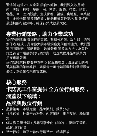
透過與 超過250家企業 的合作經驗，我們深入涉足 時
尚、美妝、科技、餐飲、AI、博弈、服飾、茶飲、體育、
食品、3C、室內設計、生技保養、禮儀、房地產、車業銷
售、金融借貸 等多個產業，能夠根據客戶需求 量身打造
最適切的行銷策略，確保行銷成效最大化。
專業行銷策略，助力企業成功
我們的團隊由 資深行銷專家、數據分析師、設計師、內容
創作者 組成，具備強大的市場洞察力與創新能力。我們透
過 市場調研、策略規劃、數據分析 等多元方法，為客戶
打造符合市場趨勢的行銷方案，助企業提升品牌競爭力，
拓展市場版圖。
我們始終秉持 以客戶為中心 的服務理念，透過密切的溝
通與精準的策略執行，確保每一項行銷活動都能發揮最大
價值，為企業帶來實質成長。
核心服務
卡諾瓦工作室提供 全方位行銷服務，
涵蓋以下領域：
品牌與數位行銷
品牌策略：市場定位、品牌識別、競爭分析
社群代操：社群平台運營、內容策略、用戶互動、粉絲募
集
SEO 與口碑行銷：搜尋引擎優化（SEO）、關鍵字策略、
品牌口碑管理
整合行銷：跨平台數位行銷整合、精準投放