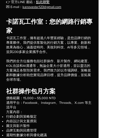
👉 官方LINE 連結：
點此聯繫
💌 E-mail：
kanovastar123@gmail.com
卡諾瓦工作室：您的網路行銷專
家
卡諾瓦工作室，擁有超過八年豐富經驗，是您品牌行銷的
專業夥伴。我們提供客製化的行銷方案，以專業、創新和
效果為核心，涵蓋從時尚、美妝到科技、AI等多元領域，
並與230多家企業攜手合作。
我們的全方位服務包括社群操作、影片製作、網站建置、
KOL洽談和AI溝通等，無論企業大小皆適用，並以靈活的
方案滿足各類預算需求。我們致力於以市場調研、策略規
劃和數據分析助您實現品牌目標，提升品牌價值，並拓展
全球市場。
社群操作包月方案
價格範圍：15,000～55,000 NTD
適用平台：Facebook、Instagram、Threads、X.com 等主
流平台​
方案內容：
行銷企劃與策略擬定
內容設計與文案撰寫
圖文與影片製作
品牌互動與回應管理
週期性數據分析與優化建議