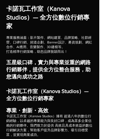
卡諾瓦工作室（Kanova
Studios）— 全方位數位行銷專
家
專業服務涵蓋：影片製作、網站建置、品牌策略、社群經
營、口碑行銷、頻道企劃、Banner設計、募資規劃、網紅
合作、AI應用、音樂製作、3D建模等。
打造精準行銷策略，助您品牌脫穎而出！
五星級口碑，實力與專業並重的網路
行銷夥伴，提供全方位整合服務，助
您邁向成功之路
卡諾瓦工作室（Kanova Studios）—
全方位數位行銷專家
專業・創新・高效
卡諾瓦工作室（Kanova Studios）擁有 超過八年的數位行
銷經驗，以卓越的專業能力與良好口碑，成為眾多企業信
賴的行銷夥伴。我們致力於提供 高效且具成本效益的數位
行銷解決方案，幫助客戶提升品牌影響力、吸引目標受
眾，並實現商業成功。