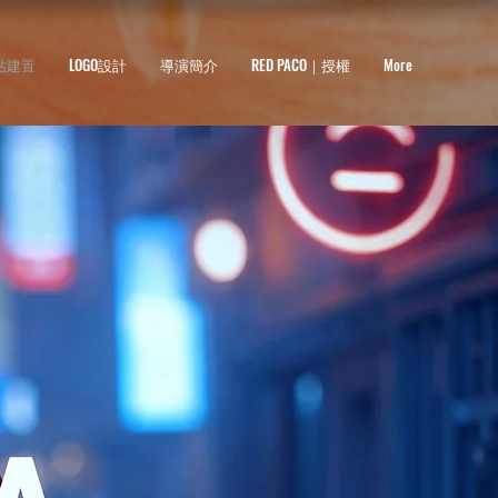
站建置
LOGO設計
導演簡介
RED PACO｜授權
More